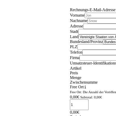
Rechnungs-E-Mail-Adresse
Vorname
Nachname
Adresse
Stadt
Land
Bundesland/Provinz
PLZ
Telefon
Firma
Umsatzsteuer-Identifikatio
Artikel
Preis
Menge
Zwischensumme
Free Ort
Free Ort: Die Anzahl der Veröffen
0,00
€
Subtotal: 0,00
€
0,00
€